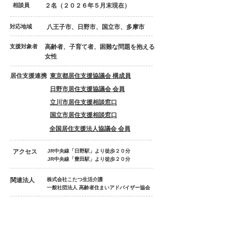
相談員
２名（２０２６年５月末現在）
対応地域
八王子市、日野市、国立市、多摩市
支援対象者
高齢者、子育て者、困難な問題を抱える
女性
居住支援連携
東京都居住支援協議会 構成員
日野市居住支援協議会 会員
立川市居住支援相談窓口
国立市居住支援相談窓口
全国居住支援法人協議会 会員
アクセス
JR中央線「日野駅」より徒歩２０分
​JR中央線「豊田駅」より徒歩２０分
関連法人
株式会社こたつ生活介護
一般社団法人 高齢者住まいアドバイザー協会