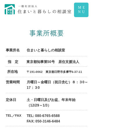
ME
NU
事業所概要
事業所名
住まいと暮らしの相談室
​指 定
東京都知事第50号 居住支援法人
所在地
〒191-0062 東京都日野市多摩平6-37-11
営業時間
月曜日～金曜日（祝日含む）８：３0～
17：３0
定休日
土・日曜日及びお盆、年末年始
（12/29～1/3）
TEL／FAX
TEL:
080-6765-6588
FAX:
050-3146-6484